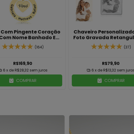
 Masculino Em Aço Inox
Colar Com Pingente C
m Tag Personalizada
Escrito Vovó E Pingente
ou Rubi Banhado Em Ou
(32)
(32)
R$99,90
R$169,90
6
x de
R$16,65
sem juros
6
x de
R$28,32
sem juro
COMPRAR
COMPRAR