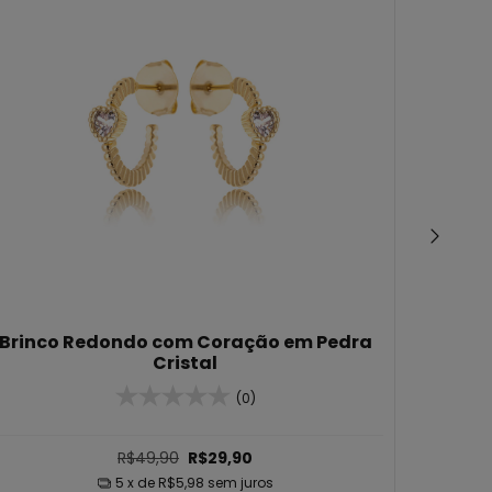
Brinco Redondo com Coração em Pedra
Col
Cristal
(0)
R$49,90
R$29,90
5
x de
R$5,98
sem juros