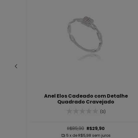
Anel Elos Cadeado com Detalhe
Quadrado Cravejado
(0)
R$89,90
R$29,90
5
x de
R$5,98
sem juros