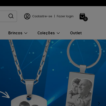
Cadastre-se
|
Fazer login
0
Brincos
Coleções
Outlet