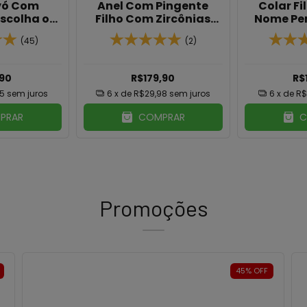
vó Com
Anel Com Pingente
Colar F
scolha o
Filho Com Zircônias
Nome Pe
o)
Azul E Coração Com
Banhado 
(45)
(2)
Nome Banhado Em
Ouro 18K
,90
R$179,90
R$
65
sem juros
6
x de
R$29,98
sem juros
6
x de
R$
PRAR
COMPRAR
C
Promoções
45
%
OFF