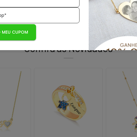
pp*
 MEU CUPOM
Confira as Novidades