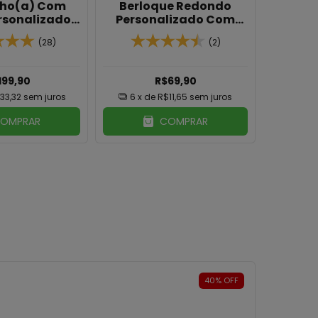
ilho(a) Com
Berloque Redondo
Cola
rsonalizado
Personalizado Com
Pers
Em Ouro 18K
Foto, Nome ou Frase
Inicia
(28)
(2)
Em B
199,90
R$69,90
R$9
33,32
sem juros
6
x de
R$11,65
sem juros
6
x 
OMPRAR
COMPRAR
40
%
OFF