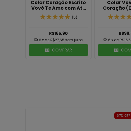
eta com
Colar Coração Escrito
Colar Vo
anho de
Vovó Te Amo com Até
Coração (E
Três Pingentes
Banh
(4)
(5)
Menino(a) Banhado Em
Ouro 18K
9,90
R$165,90
R$99
m juros
6
x de
R$27,65
sem juros
6
x de
R$16,
O
COMPRAR
COM
63
%
OFF
67
%
OFF