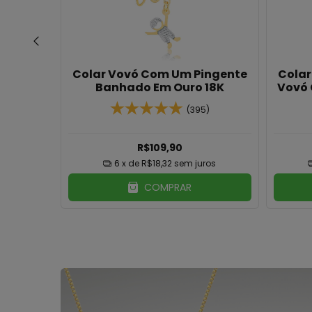
ração
Colar Filho(a) Com Nome
Colar
 Foto
Personalizado Banhado Em
Co
18K
Ouro 18K
)
(28)
R$199,90
ros
6
x de
R$33,32
sem juros
COMPRAR