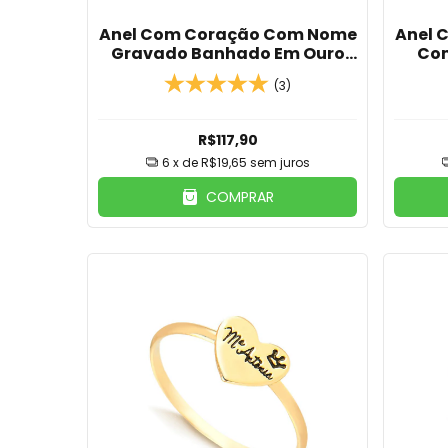
Anel Com Coração Com Nome
Anel 
Gravado Banhado Em Ouro
Com
18K
B
(3)
R$117,90
6
x de
R$19,65
sem juros
COMPRAR