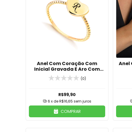
Anel Com Coração Com
Anel
Inicial Gravada E Aro Com
Detalhe Trançado Banhado
(0)
Em Ouro 18K
R$99,90
6
x de
R$16,65
sem juros
COMPRAR