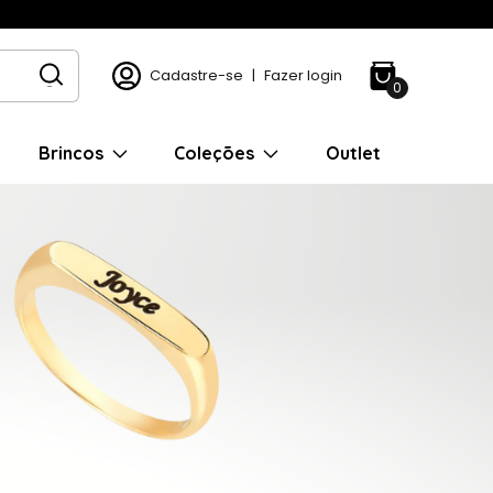
Cadastre-se
|
Fazer login
0
Brincos
Coleções
Outlet