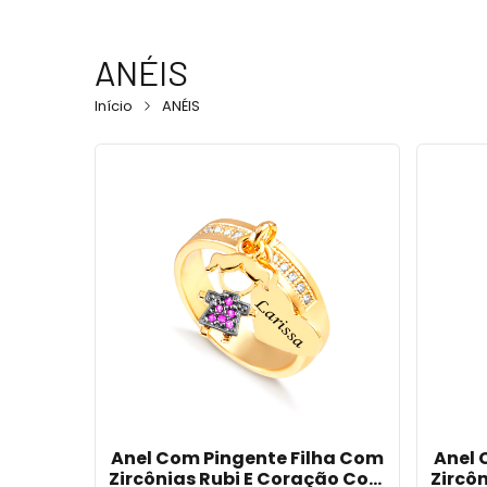
ANÉIS
Início
ANÉIS
Anel Com Pingente Filha Com
Anel 
Zircônias Rubi E Coração Com
Zircô