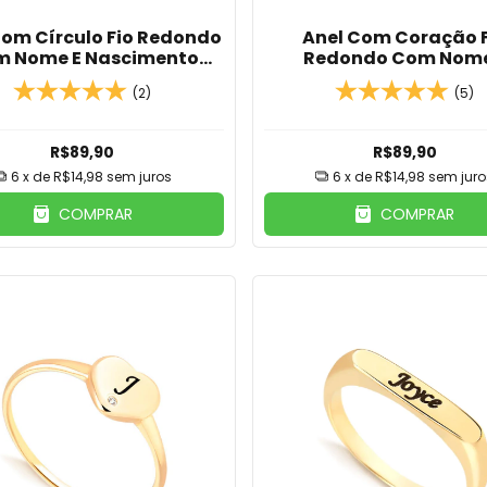
Com Círculo Fio Redondo
Anel Com Coração F
 Nome E Nascimento
Redondo Com Nome
anhado Em Ouro 18K
Nascimento Banhad
(2)
(5)
Ouro 18K
R$89,90
R$89,90
6
x de
R$14,98
sem juros
6
x de
R$14,98
sem juro
COMPRAR
COMPRAR