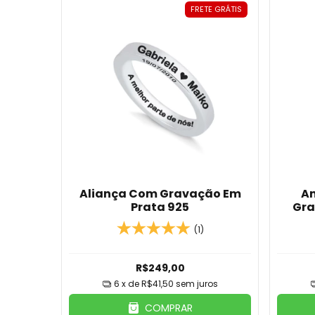
FRETE GRÁTIS
Aliança Com Gravação Em
An
Prata 925
Gra
(1)
R$249,00
6
x de
R$41,50
sem juros
COMPRAR