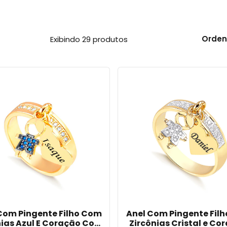
Orden
Exibindo 29 produtos
Com Pingente Filho Com
Anel Com Pingente Fil
nias Azul E Coração Com
Zircônias Cristal e Co