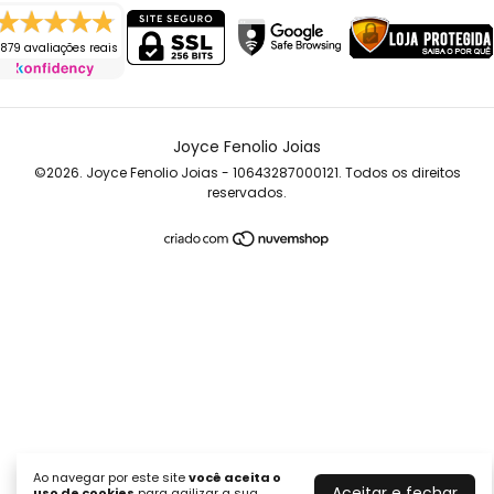
879 avaliações reais
Joyce Fenolio Joias
©2026. Joyce Fenolio Joias - 10643287000121. Todos os direitos
reservados.
Ao navegar por este site
você aceita o
Aceitar e fechar
uso de cookies
para agilizar a sua