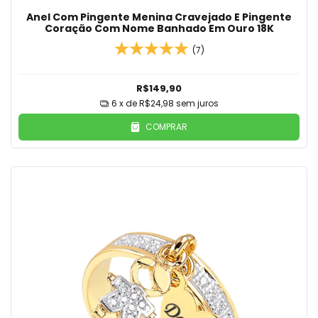
Anel Com Pingente Menina Cravejado E Pingente
Coração Com Nome Banhado Em Ouro 18K
(7)
R$149,90
6
x de
R$24,98
sem juros
COMPRAR