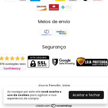
Meios de envio
Segurança
876 avaliações reais
Joyce Fenolio Joias
©2026. Joyce Fenolio Joias - 10643287000121. Todos os direitos
Ao navegar por este site
você aceita o
Aceitar e fechar
uso de cookies
para agilizar a sua
reservados.
experiência de compra.